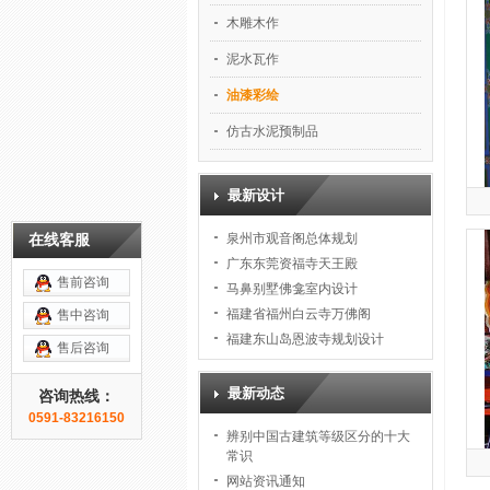
木雕木作
泥水瓦作
油漆彩绘
仿古水泥预制品
最新设计
在线客服
泉州市观音阁总体规划
广东东莞资福寺天王殿
售前咨询
马鼻别墅佛龛室内设计
福建省福州白云寺万佛阁
售中咨询
福建东山岛恩波寺规划设计
售后咨询
最新动态
咨询热线：
0591-83216150
辨别中国古建筑等级区分的十大
常识
网站资讯通知