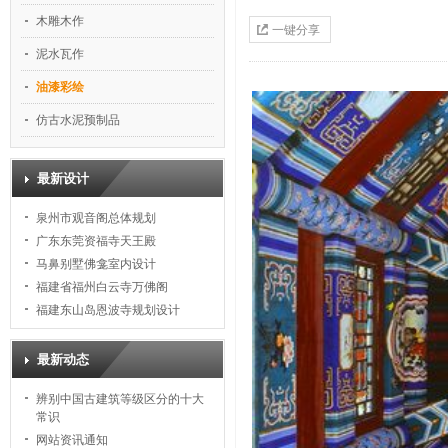
木雕木作
一键分享
泥水瓦作
油漆彩绘
仿古水泥预制品
最新设计
泉州市观音阁总体规划
广东东莞资福寺天王殿
马鼻别墅佛龛室内设计
福建省福州白云寺万佛阁
福建东山岛恩波寺规划设计
最新动态
辨别中国古建筑等级区分的十大
常识
网站资讯通知