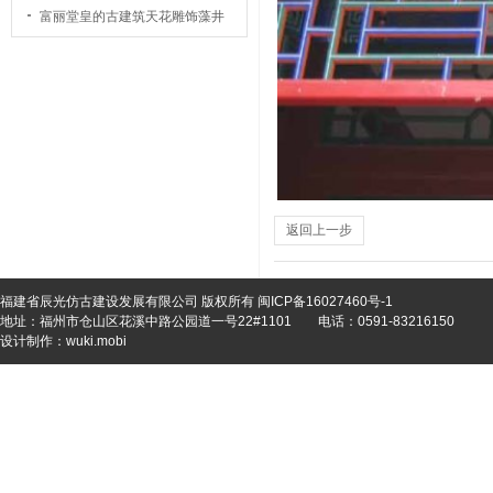
富丽堂皇的古建筑天花雕饰藻井
返回上一步
福建省辰光仿古建设发展有限公司 版权所有
闽ICP备16027460号-1
地址：福州市仓山区花溪中路公园道一号22#1101
电话：0591-83216150
设计制作：
wuki.mobi