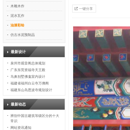
木雕木作
一键分享
泥水瓦作
油漆彩绘
仿古水泥预制品
最新设计
泉州市观音阁总体规划
广东东莞资福寺天王殿
马鼻别墅佛龛室内设计
福建省福州白云寺万佛阁
福建东山岛恩波寺规划设计
最新动态
辨别中国古建筑等级区分的十大
常识
网站资讯通知