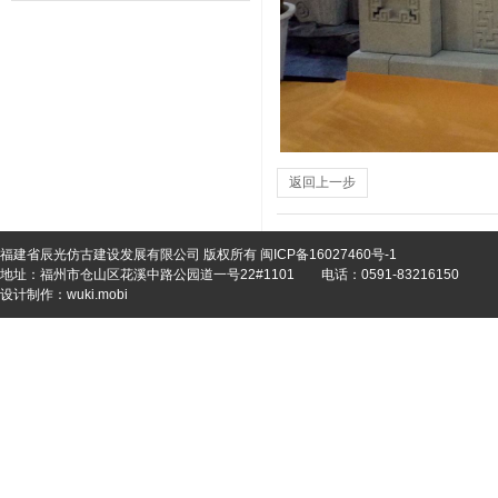
返回上一步
福建省辰光仿古建设发展有限公司 版权所有
闽ICP备16027460号-1
地址：福州市仓山区花溪中路公园道一号22#1101
电话：0591-83216150
设计制作：
wuki.mobi