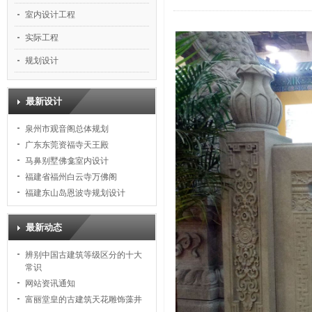
室内设计工程
实际工程
规划设计
最新设计
泉州市观音阁总体规划
广东东莞资福寺天王殿
马鼻别墅佛龛室内设计
福建省福州白云寺万佛阁
福建东山岛恩波寺规划设计
最新动态
辨别中国古建筑等级区分的十大
常识
网站资讯通知
富丽堂皇的古建筑天花雕饰藻井