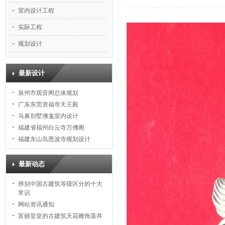
室内设计工程
实际工程
规划设计
最新设计
泉州市观音阁总体规划
广东东莞资福寺天王殿
马鼻别墅佛龛室内设计
福建省福州白云寺万佛阁
福建东山岛恩波寺规划设计
最新动态
辨别中国古建筑等级区分的十大
常识
网站资讯通知
富丽堂皇的古建筑天花雕饰藻井