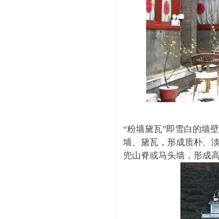
“粉墙黛瓦”即雪白的墙
墙、黛瓦，形成质朴、
兜山脊或马头墙，形成