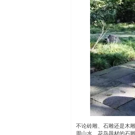
不论砖雕、石雕还是木
周山水、花鸟题材的石