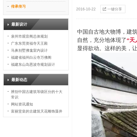
传承传习
2016-10-22
一键分享
最新设计
中国自古地大物博，建
泉州市观音阁总体规划
自然，充分地体现了
“天
广东东莞资福寺天王殿
显得欲动。这样的美，
马鼻别墅佛龛室内设计
福建省福州白云寺万佛阁
福建东山岛恩波寺规划设计
最新动态
辨别中国古建筑等级区分的十大
常识
网站资讯通知
富丽堂皇的古建筑天花雕饰藻井