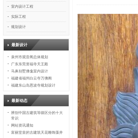
室内设计工程
实际工程
规划设计
最新设计
泉州市观音阁总体规划
广东东莞资福寺天王殿
马鼻别墅佛龛室内设计
福建省福州白云寺万佛阁
福建东山岛恩波寺规划设计
最新动态
辨别中国古建筑等级区分的十大
常识
网站资讯通知
富丽堂皇的古建筑天花雕饰藻井